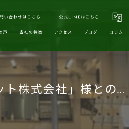
問い合わせはこちら
公式LINEはこちら
の声
当社の特徴
アクセス
ブログ
コラム
オリジナル
有限会社福田商店
ワッペン
有限会社福田商店 東京支店
キャップ
株式会社」様との...
プリント
小物