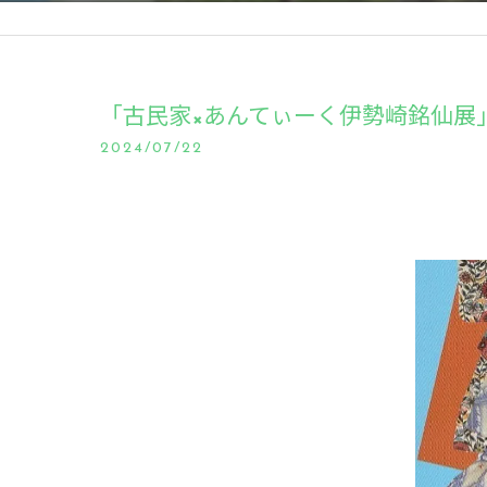
「古民家×あんてぃーく伊勢崎銘仙展
2024/07/22