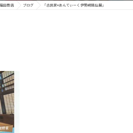
福田商店
ブログ
「古民家×あんてぃーく伊勢崎銘仙展」