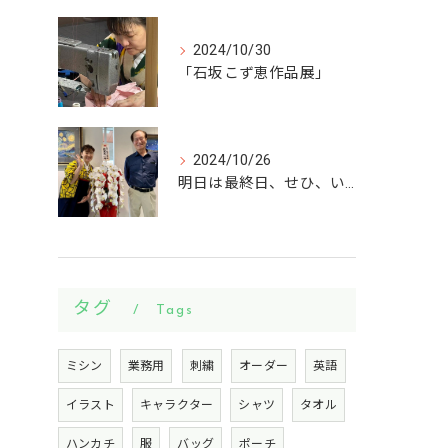
2024/10/30
「石坂こず恵作品展」
2024/10/26
明日は最終日、せひ、いらしてください。
タグ
Tags
ミシン
業務用
刺繍
オーダー
英語
イラスト
キャラクター
シャツ
タオル
ハンカチ
服
バッグ
ポーチ