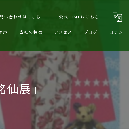
問い合わせはこちら
公式LINEはこちら
の声
当社の特徴
アクセス
ブログ
コラム
オリジナル
有限会社福田商店
ワッペン
有限会社福田商店 東京支店
キャップ
銘仙展」
プリント
小物